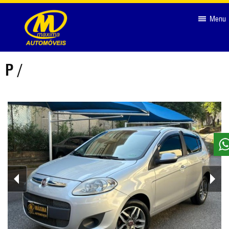
-->
Menu
P /