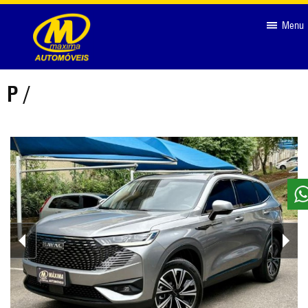
-->
Menu
P /